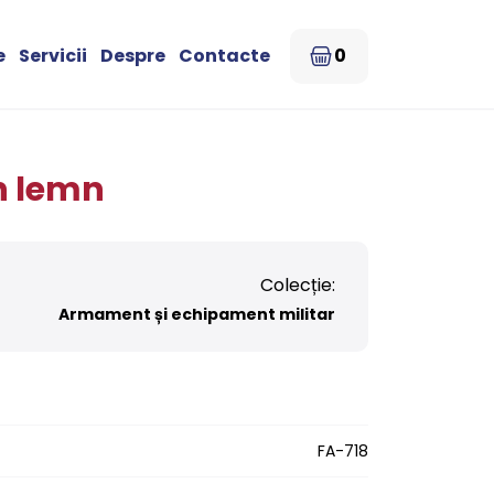
e
Servicii
Despre
Contacte
0
n lemn
Colecție:
Armament și echipament militar
FA-718