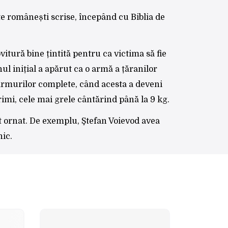
xte românești scrise, începând cu Biblia de
vitură bine țintită pentru ca victima să fie
l inițial a apărut ca o armă a țăranilor
i armurilor complete, când acesta a deveni
mi, cele mai grele cântărind până la 9 kg.
 ornat. De exemplu, Ştefan Voievod avea
nic.