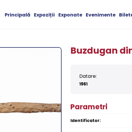
Principală
Expoziții
Exponate
Evenimente
Bilet
Buzdugan di
Datare:
1961
Parametri
Identificator: