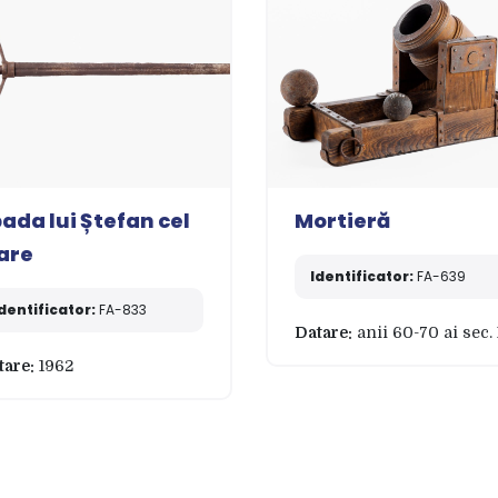
ada lui Ștefan cel
Mortieră
are
Identificator:
FA-639
dentificator:
FA-833
Datare:
anii 60-70 ai sec.
tare:
1962