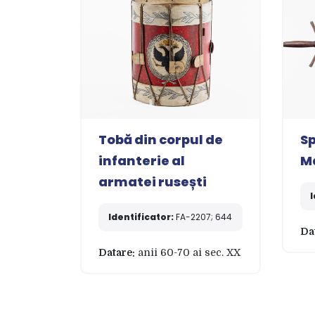
Tobă din corpul de
Sp
infanterie al
M
armatei rusești
I
Identificator:
FA-2207; 644
Da
Datare:
anii 60-70 ai sec. XX