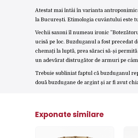
Atestat mai întâi în varianta antroponimică 
la București. Etimologia cuvântului este t
Vechii saxoni îl numeau ironic ”Botezătorul”
ucisă pe loc. Buzduganul a fost precedat d
chemați la luptă, prea săraci să-și permită
un adevărat distrugător de armuri pe câmp
Trebuie subliniat faptul că buzduganul r
două buzdugane de argint şi ar fi avut chia
Exponate similare