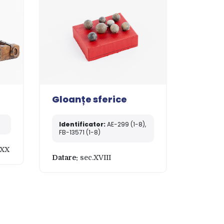
Gloanțe sferice
Identificator:
AE-299 (1-8),
FB-13571 (1-8)
 XX
Datare:
sec.XVIII