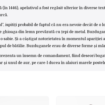
(în 1446), apelativul a fost regăsit ulterior în diverse te
urcă.
, ispitiți probabil de faptul că nu era nevoie decât de o lo
e ghioaga din lemn prevăzută cu țepi de metal. Buzduganu
 o sabie. Și-a câștigat notorietatea în momentul apariție
ul de bătălie. Buzduganele erau de diverse forme și mări
eprezenta un însemn de comandament, fiind deseori bogat
r şi unul de aur, pe care-l ducea în alaiuri marele postel