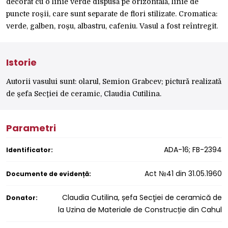
decorat cu o linie verde dispusă pe orizontală, linie de
puncte roșii, care sunt separate de flori stilizate. Cromatica:
verde, galben, roșu, albastru, cafeniu. Vasul a fost reîntregit.
Istorie
Autorii vasului sunt: olarul, Semion Grabcev; pictură realizată
de șefa Secţiei de ceramic, Claudia Cutilina.
Parametri
ADA-16; FB-2394
Identificator:
Act №41 din 31.05.1960
Documente de evidență:
Claudia Cutilina, șefa Secţiei de ceramică de
Donator:
la Uzina de Materiale de Construcție din Cahul