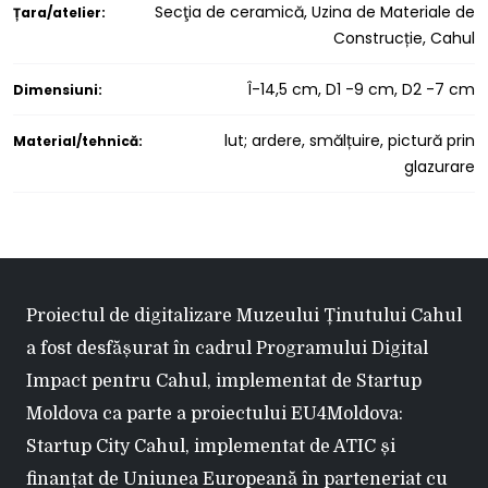
Secţia de ceramică, Uzina de Materiale de
Țara/atelier:
Construcție, Cahul
Î-14,5 cm, D1 -9 cm, D2 -7 cm
Dimensiuni:
lut; ardere, smălțuire, pictură prin
Material/tehnică:
glazurare
Proiectul de digitalizare Muzeului Ținutului Cahul
a fost desfășurat în cadrul Programului Digital
Impact pentru Cahul, implementat de Startup
Moldova ca parte a proiectului EU4Moldova:
Startup City Cahul, implementat de ATIC și
finanțat de Uniunea Europeană în parteneriat cu