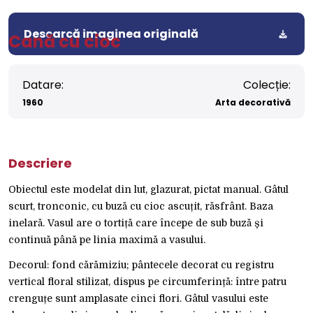
Descarcă imaginea originală
Cană cu cioc
Datare:
Colecție:
1960
Arta decorativă
Descriere
Obiectul este modelat din lut, glazurat, pictat manual. Gâtul
scurt, tronconic, cu buză cu cioc ascuțit, răsfrânt. Baza
inelară. Vasul are o tortiță care începe de sub buză și
continuă până pe linia maximă a vasului.
Decorul: fond cărămiziu; pântecele decorat cu registru
vertical floral stilizat, dispus pe circumferință: între patru
crenguțe sunt amplasate cinci flori. Gâtul vasului este