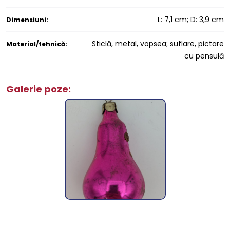
L: 7,1 cm; D: 3,9 cm
Dimensiuni:
Sticlă, metal, vopsea; suflare, pictare
Material/tehnică:
cu pensulă
Galerie poze: