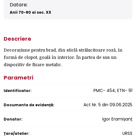
Datare:
Anii 70-80 ai sec. XX
Descriere
Decorațiune pentru brad, din sticlă strălucitoare roză, în
formă de clopot, goală în interior. În partea de sus un
dispozitiv de fixare metalic.
Parametri
PMC- 454; ETN- 91
Identificator:
Act Nr. 5 din 09.06.2025
Documente de evidență:
Igor Eramișanț
Donator:
URSS
Țara/atelier: