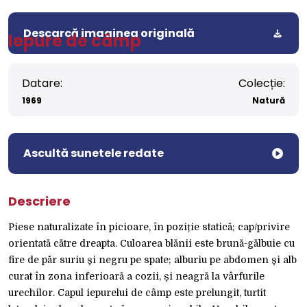
Descarcă imaginea originală
Iepure de câmp
Datare:
Colecție:
1969
Natură
Ascultă sunetele redate
Descriere
Piese naturalizate în picioare, în poziție statică; cap/privire
orientată către dreapta. Culoarea blănii este brună-gălbuie cu
fire de păr suriu și negru pe spate; alburiu pe abdomen și alb
curat în zona inferioară a cozii, și neagră la vârfurile
urechilor. Capul iepurelui de câmp este prelungit, turtit