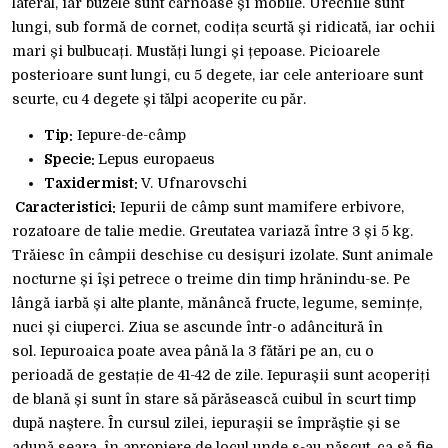
lateral, iar buzele sunt cărnoase și mobile. Urechile sunt
lungi, sub formă de cornet, codița scurtă și ridicată, iar ochii
mari și bulbucați. Mustăți lungi și țepoase. Picioarele
posterioare sunt lungi, cu 5 degete, iar cele anterioare sunt
scurte, cu 4 degete și tălpi acoperite cu păr.
Tip:
Iepure-de-câmp
Specie:
Lepus europaeus
Taxidermist:
V. Ufnarovschi
Caracteristici:
Iepurii de câmp sunt mamifere erbivore,
rozatoare de talie medie. Greutatea variază între 3 și 5 kg.
Trăiesc în câmpii deschise cu desișuri izolate. Sunt animale
nocturne și își petrece o treime din timp hrănindu-se. Pe
lângă iarbă și alte plante, mănâncă fructe, legume, semințe,
nuci și ciuperci. Ziua se ascunde într-o adâncitură în
sol. Iepuroaica poate avea până la 3 fătări pe an, cu o
perioadă de gestație de 41-42 de zile. Iepurașii sunt acoperiți
de blană și sunt în stare să părăsească cuibul în scurt timp
după naștere. În cursul zilei, iepurașii se împrăștie și se
adună seara, în apropiere de locul unde s-au născut, ca să fie