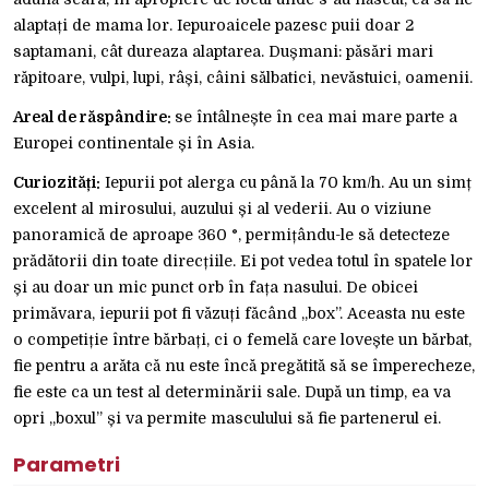
alaptați de mama lor. Iepuroaicele pazesc puii doar 2
saptamani, cât dureaza alaptarea. Dușmani: păsări mari
răpitoare, vulpi, lupi, râși, câini sălbatici, nevăstuici, oamenii.
Areal de răspândire:
se întâlnește în cea mai mare parte a
Europei continentale și în Asia.
Curiozități:
Iepurii pot alerga cu până la 70 km/h. Au un simț
excelent al mirosului, auzului și al vederii. Au o viziune
panoramică de aproape 360 ​°, permițându-le să detecteze
prădătorii din toate direcțiile. Ei pot vedea totul în spatele lor
și au doar un mic punct orb în fața nasului. De obicei
primăvara, iepurii pot fi văzuți făcând „box”. Aceasta nu este
o competiție între bărbați, ci o femelă care lovește un bărbat,
fie pentru a arăta că nu este încă pregătită să se împerecheze,
fie este ca un test al determinării sale. După un timp, ea va
opri „boxul” și va permite masculului să fie partenerul ei.
Parametri