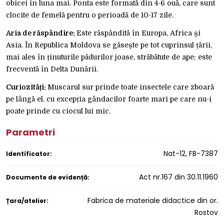
obicei în luna mai. Ponta este formată din 4-6 ouă, care sunt
clocite de femelă pentru o perioadă de 10-17 zile.
Aria de răspândire:
Este răspândită în Europa, Africa și
Asia. În Republica Moldova se găsește pe tot cuprinsul țării,
mai ales în ținuturile pădurilor joase, străbătute de ape; este
frecventă în Delta Dunării.
Curiozități:
Muscarul sur prinde toate insectele care zboară
pe lângă el, cu excepția gândacilor foarte mari pe care nu-i
poate prinde cu ciocul lui mic.
Parametri
Nat-12, FB-7387
Identificator:
Act nr.167 din 30.11.1960
Documente de evidență:
Fabrica de materiale didactice din or.
Țara/atelier:
Rostov