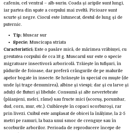
cafeniu, cel ventral – alb-suriu. Coada și aripile sunt lungi,
iar partea din spate a corpului mai zveltă. Picioare sunt
scurte și negre. Ciocul este întunecat, destul de lung și de
puternic.
Tip:
Muscar sur
Specie:
Muscicapa striata
Caracteristici:
Este o pasăre mică, de mărimea vrăbiuței, cu
greutatea corpului de cca 18 g. Muscarul sur este o specie
migratoare insectivoră arboricolă. Trăiește în tufișuri, în
pădurile de foioase, dar preferă crângurile de pe malurile
apelor bogate în insecte. Se hrănește în special cu muște (de
unde îşi trage denumirea), albine și viespi; dar și cu larve și
adulți de fluturi și libelule. Consumă și alte nevertebrate
(păianjeni, melci, râme) sau fructe mici (scoruș, porumbar,
dud, corn, mur, etc.). Cuibăreşte în copaci scorburoşi, rar
prin livezi. Cuibul este amplasat de obicei la înălțime, la 2-5
metri pe ramuri, la baza unui smoc de crenguțe sau în
scorburile arborilor. Perioada de reproducere începe de