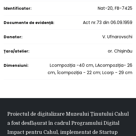
Nat-20, FB-7425
Identificator:
Act nr.73 din 06.09.1959
Documente de evidență:
V. Ufnarovschi
Donator:
or. Chișinău
Țara/atelier:
Lcompoziția -40 cm, LAcompoziția- 26
Dimensiuni:
cm, Îcompoziția - 22 cm; Lcorp - 29 cm
Proiectul de digitalizare Muzeului Ținutului Cahul
a fost desfășurat în cadrul Programului Digital
Impact pentru Cahul, implementat de Startup