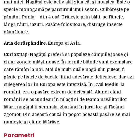
mai mici. Nagâțul este activ atât ziua cât și noaptea. Este o
specie monogamă pe parcursul unui sezon. Cuibăreşte pe
pământ. Ponta – din 4 ouă. Trăieşte prin bălţi, pe fâneţe,
lângă râuri, iazuri. Pasăre folositoare, distruge insecte
dăunătoare.
Aria de răspândire:
Europa și Asia.
Curiozități:
Nagâţul preferă să populeze câmpiile joase și
chiar zonele mlăștinoase. În iernile blânde sunt exemplare
care rămân la noi. Mai de mult, ouăle nagâțului puteau fi
găsite pe listele de bucate, fiind adevărate delicatese, dar azi
culegerea lor în Europa este interzisă. În Evul Mediu, la
români, era o pasăre extrem de detestată. Atunci când
românii se ascundeau în mlaștini de teama năvălitorilor
tătari, nagâțul îi semnala, zburând în jurul lor și făcând
zgomot. Din această cauză în popor această pasăre se mai
numește și câine-tătărăsc.
Parametri