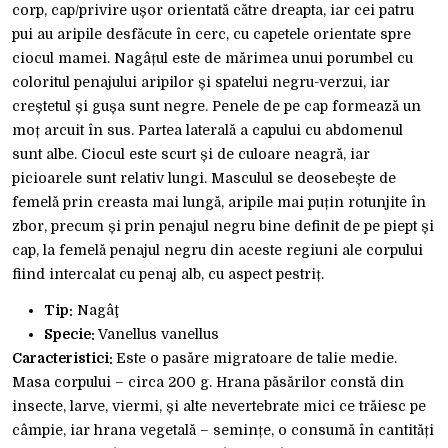
corp, cap/privire ușor orientată către dreapta, iar cei patru
pui au aripile desfăcute în cerc, cu capetele orientate spre
ciocul mamei. Nagâțul este de mărimea unui porumbel cu
coloritul penajului aripilor și spatelui negru-verzui, iar
creștetul și gușa sunt negre. Penele de pe cap formează un
moț arcuit în sus. Partea laterală a capului cu abdomenul
sunt albe. Ciocul este scurt și de culoare neagră, iar
picioarele sunt relativ lungi. Masculul se deosebește de
femelă prin creasta mai lungă, aripile mai puțin rotunjite în
zbor, precum și prin penajul negru bine definit de pe piept și
cap, la femelă penajul negru din aceste regiuni ale corpului
fiind intercalat cu penaj alb, cu aspect pestriț.
Tip:
Nagâţ
Specie:
Vanellus vanellus
Caracteristici:
Este o pasăre migratoare de talie medie.
Masa corpului – circa 200 g. Hrana păsărilor constă din
insecte, larve, viermi, și alte nevertebrate mici ce trăiesc pe
câmpie, iar hrana vegetală – semințe, o consumă în cantități