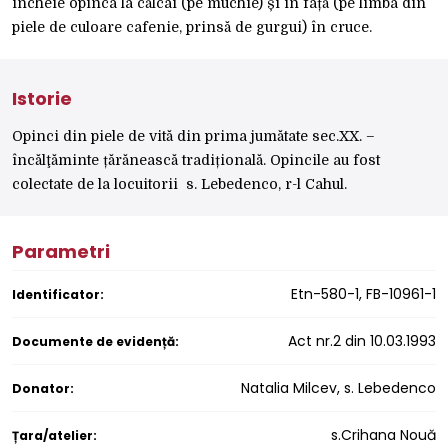
încheie opinca la călcâi (pe muchie) și în față (pe limba din
piele de culoare cafenie, prinsă de gurgui) în cruce.
Istorie
Opinci din piele de vită din prima jumătate sec.XX. –
încălţăminte țărănească tradițională. Opincile au fost
colectate de la locuitorii s. Lebedenco, r-l Cahul.
Parametri
Etn-580-1, FB-10961-1
Identificator:
Act nr.2 din 10.03.1993
Documente de evidență:
Natalia Milcev, s. Lebedenco
Donator:
s.Crihana Nouă
Țara/atelier: