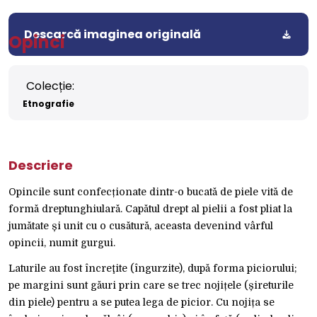
Descarcă imaginea originală
Opinci
Colecție:
Etnografie
Descriere
Opincile sunt confecționate dintr-o bucată de piele vită de
formă dreptunghiulară. Capătul drept al pielii a fost pliat la
jumătate și unit cu o cusătură, aceasta devenind vârful
opincii, numit gurgui.
Laturile au fost încreţite (îngurzite), după forma piciorului;
pe margini sunt găuri prin care se trec nojițele (șireturile
din piele) pentru a se putea lega de picior. Cu nojița se