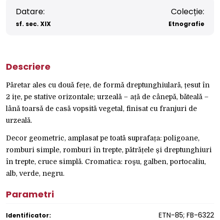
Datare:
Colecție:
sf. sec. XIX
Etnografie
Descriere
Păretar ales cu două fețe, de formă dreptunghiulară, țesut în
2 ițe, pe stative orizontale; urzeală – ață de cânepă, băteală –
lână toarsă de casă vopsită vegetal, finisat cu franjuri de
urzeală.
Decor geometric, amplasat pe toată suprafața: poligoane,
romburi simple, romburi în trepte, pătrățele și dreptunghiuri
în trepte, cruce simplă. Cromatica: roşu, galben, portocaliu,
alb, verde, negru.
Parametri
ETN-85; FB-6322
Identificator: