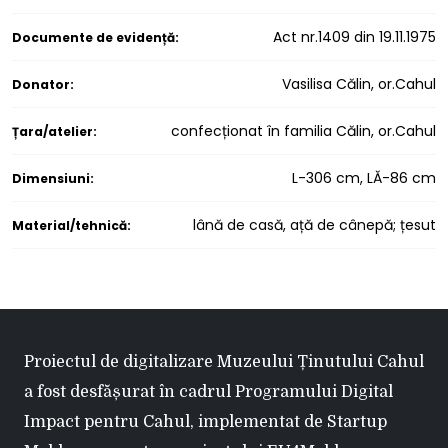
Act nr.1409 din 19.11.1975
Documente de evidență:
Vasilisa Călin, or.Cahul
Donator:
confecționat în familia Călin, or.Cahul
Țara/atelier:
L-306 cm, LĂ-86 cm
Dimensiuni:
lână de casă, ață de cânepă; țesut
Material/tehnică:
Proiectul de digitalizare Muzeului Ținutului Cahul
a fost desfășurat în cadrul Programului Digital
Impact pentru Cahul, implementat de Startup