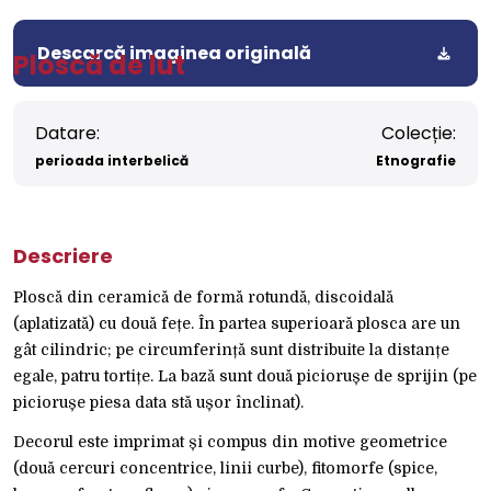
Descarcă imaginea originală
Ploscă de lut
Datare:
Colecție:
perioada interbelică
Etnografie
Descriere
Ploscă din ceramică de formă rotundă, discoidală
(aplatizată) cu două fețe. În partea superioară plosca are un
gât cilindric; pe circumferință sunt distribuite la distanțe
egale, patru tortițe. La bază sunt două piciorușe de sprijin (pe
piciorușe piesa data stă ușor înclinat).
Decorul este imprimat și compus din motive geometrice
(două cercuri concentrice, linii curbe), fitomorfe (spice,