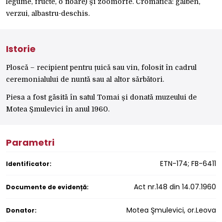
legume, fructe, o floare) și zoomorfe. Cromatica: galben,
verzui, albastru-deschis.
Istorie
Ploscă – recipient pentru țuică sau vin, folosit în cadrul
ceremonialului de nuntă sau al altor sărbători.
Piesa a fost găsită în satul Tomai și donată muzeului de
Motea Șmulevici în anul 1960.
Parametri
ETN-174; FB-6411
Identificator:
Act nr.148 din 14.07.1960
Documente de evidență:
Motea Şmulevici, or.Leova
Donator: