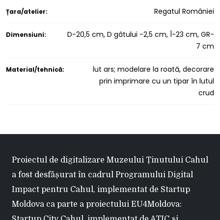
Regatul României
Țara/atelier:
D-20,5 cm, D gâtului -2,5 cm, Î-23 cm, GR-
Dimensiuni:
7 cm
lut ars; modelare la roată, decorare
Material/tehnică:
prin imprimare cu un tipar în lutul
crud
Proiectul de digitalizare Muzeului Ținutului Cahul
a fost desfășurat în cadrul Programului Digital
Impact pentru Cahul, implementat de Startup
Moldova ca parte a proiectului EU4Moldova:
Startup City Cahul, implementat de ATIC și