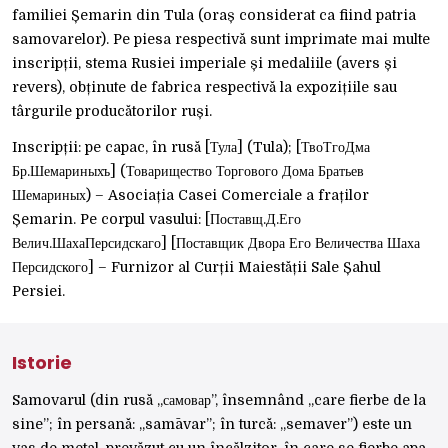
familiei Șemarin din Tula (oraș considerat ca fiind patria
samovarelor). Pe piesa respectivă sunt imprimate mai multe
inscripții, stema Rusiei imperiale și medaliile (avers și
revers), obținute de fabrica respectivă la expozițiile sau
târgurile producătorilor ruși.
Inscripții: pe capac, în rusă [Тула] (Tula); [ТвоТгоДма
Бр.Шемариныхъ] (Товарищество Торгового Дома Братьев
Шемариных) – Asociația Casei Comerciale a fraților
Șemarin. Pe corpul vasului: [Поставщ.Д.Его
Велич.ШахаПерсидскаго] [Поставщик Двора Его Величества Шаха
Персидского] – Furnizor al Curții Maiestății Sale Șahul
Persiei.
Istorie
Samovarul (din rusă „самовар”, însemnând „care fierbe de la
sine”; în persană: „samāvar”; în turcă: „semaver”) este un
vas de metal, prevăzut cu un încălzitor, în care se fierbe apa