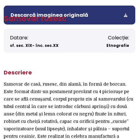
Descarcă imaginea originală
Samovar rusesc
Datare:
Colecție:
sf. sec. XIX- înc. sec.XX
Etnografie
Descriere
Samovar de casă, rusesc, din alamă, în formă de borcan.
Este format dintr-un postament prevăzut cu 4 piciorușe pe
care se află cenușarul, corpul propriu-zis al samovarului (cu
tubul central în care se introduc cărbuni aprinși) cu două
anse (din metal și lemn colorat cu negru) fixate în nituri,
robinet cu cheiță rotativă, capac cu orificii pentru „cucuie”
vaporizatoare (unul lipsește), inhalator și pâlnia – suportul
pentru ceainic. Este realizat în celebra manufactură a