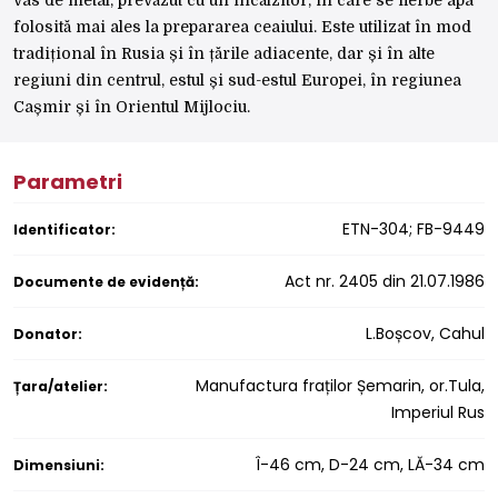
folosită mai ales la prepararea ceaiului. Este utilizat în mod
tradițional în Rusia și în țările adiacente, dar și în alte
regiuni din centrul, estul și sud-estul Europei, în regiunea
Cașmir și în Orientul Mijlociu.
Parametri
ETN-304; FB-9449
Identificator:
Act nr. 2405 din 21.07.1986
Documente de evidență:
L.Boșcov, Cahul
Donator:
Manufactura fraților Șemarin, or.Tula,
Țara/atelier:
Imperiul Rus
Î-46 cm, D-24 cm, LĂ-34 cm
Dimensiuni: