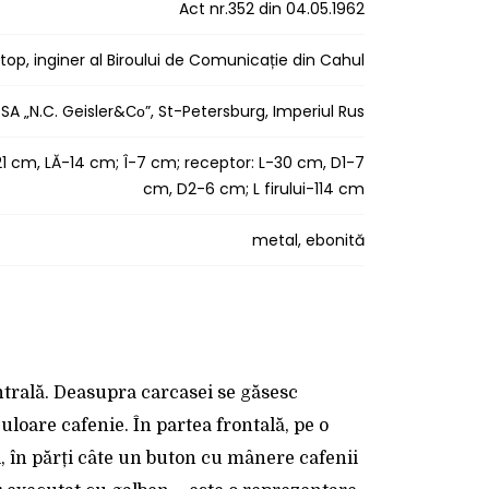
Act nr.352 din 04.05.1962
otop, inginer al Biroului de Comunicație din Cahul
SA „N.C. Geisler&Со”, St-Petersburg, Imperiul Rus
21 cm, LĂ-14 cm; Î-7 cm; receptor: L-30 cm, D1-7
cm, D2-6 cm; L firului-114 cm
metal, ebonită
ntrală. Deasupra carcasei se găsesc
uloare cafenie. În partea frontală, pe o
l, în părți câte un buton cu mânere cafenii