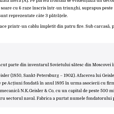
cizată litera [A]. Pe partea frontală se evidențiază un dec
 soare cu 6 raze înscris într-un triunghi, suprapus peste u
 sunt reprezentate câte 3 pătrățele.
ace printr-un cablu împletit din patru fire. Sub carcasă, 
făcut parte din inventarul Sovietului sătesc din Moscovei
isler (1850, Sankt-Petersburg – 1902). Afacerea lui Geisle
ate pe Acțiuni fondată în anul 1895 în urma asocierii cu f
ecanică N.K.Geisler & Co, cu un capital de peste 500 mii 
u sectorul naval. Fabrica a purtat numele fondatorului pâ