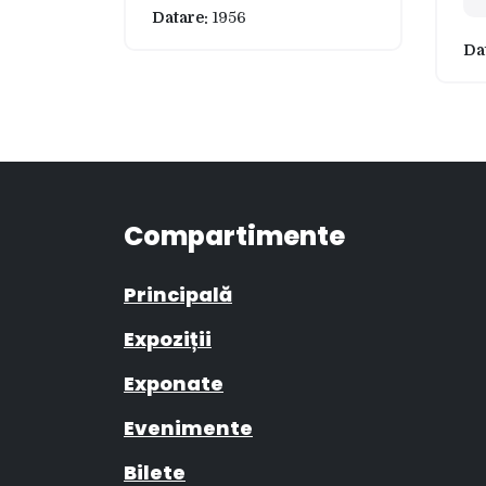
Datare:
1956
Da
Compartimente
Principală
Expoziții
Exponate
Evenimente
Bilete