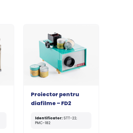
Proiector pentru
diafilme – FD2
Identificator:
STT-22;
PMC-182