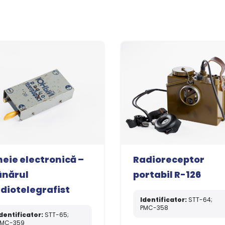
eie electronică –
Radioreceptor
ânărul
portabil R-126
diotelegrafist
Identificator:
STT-64;
PMC-358
dentificator:
STT-65;
PMC-359