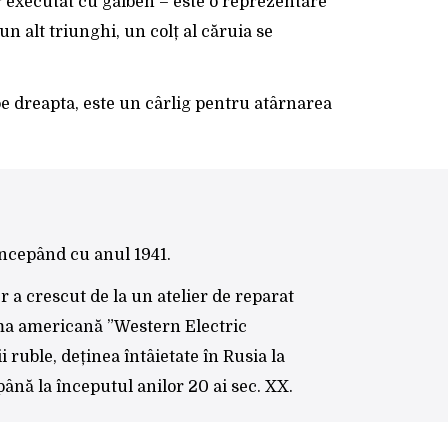
or executat cu galben – este o reprezentare
n alt triunghi, un colț al căruia se
pe dreapta, este un cârlig pentru atârnarea
 începând cu anul 1941.
r a crescut de la un atelier de reparat
irma americană ”Western Electric
ruble, deținea întâietate în Rusia la
nă la începutul anilor 20 ai sec. XX.