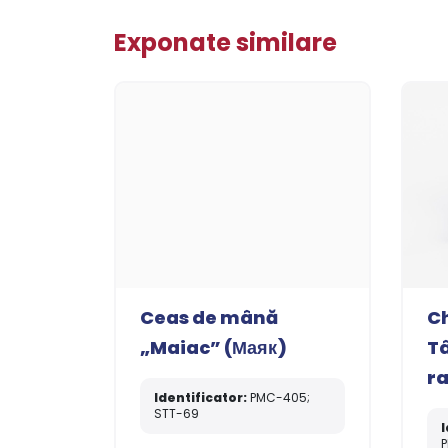
Exponate similare
Ceas de mână
Ch
„Maiac” (Маяк)
T
ra
Identificator:
PMC-405;
STT-69
I