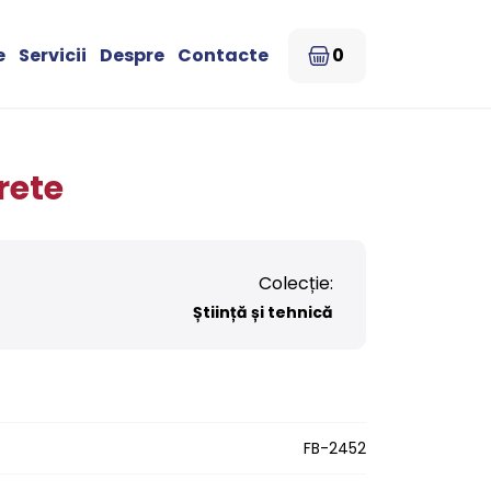
e
Servicii
Despre
Contacte
0
rete
Colecție:
Știință și tehnică
FB-2452