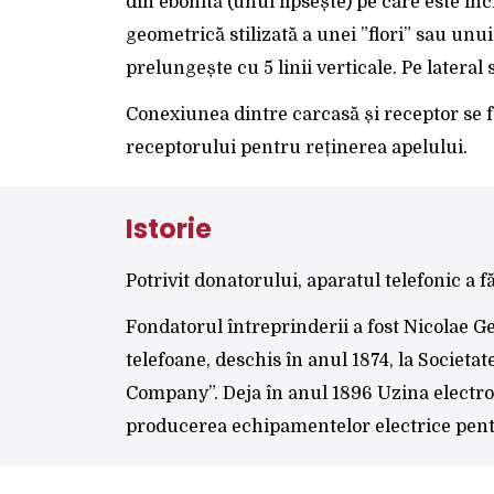
din ebonită (unul lipsește) pe care este in
geometrică stilizată a unei ”flori” sau unui
prelungește cu 5 linii verticale. Pe lateral
Conexiunea dintre carcasă și receptor se f
receptorului pentru reținerea apelului.
Istorie
Potrivit donatorului, aparatul telefonic a 
Fondatorul întreprinderii a fost Nicolae Ge
telefoane, deschis în anul 1874, la Societ
Company”. Deja în anul 1896 Uzina electrom
producerea echipamentelor electrice pentr