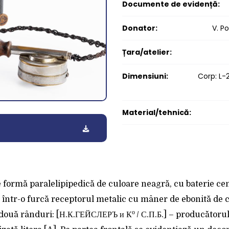
Documente de evidență:
Donator:
V. P
Țara/atelier:
Dimensiuni:
Corp: L-
Material/tehnică:
e formă paralelipipedică de culoare neagră, cu baterie ce
at într-o furcă receptorul metalic cu mâner de ebonită de c
о
n două rânduri: [Н.К.ГЕЙСЛЕРЪ и К
/ С.П.Б.] – producătoru